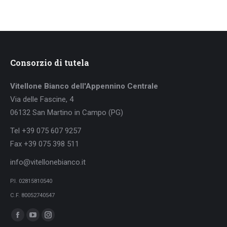
Consorzio di tutela
Vitellone Bianco dell'Appennino Centrale
Via delle Fascine, 4
06132 San Martino in Campo (PG)
Tel +39 075 607 9257
Fax +39 075 398 511
info@vitellonebianco.it
P.I. 02815810540
C.F. 80052740547
Ci puoi trovare su:
Facebook
YouTube
Instagram