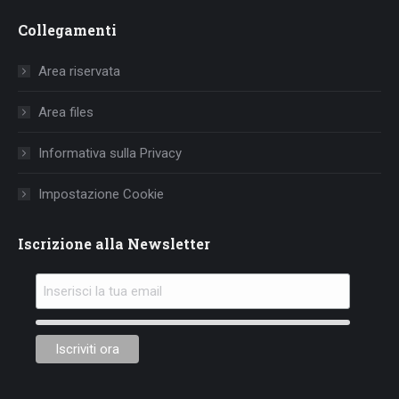
page
page
page
Collegamenti
opens
opens
opens
in
in
in
Area riservata
new
new
new
window
window
window
Area files
Informativa sulla Privacy
Impostazione Cookie
Iscrizione alla Newsletter