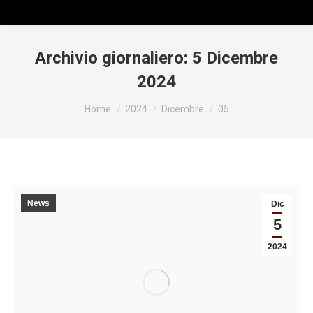
Archivio giornaliero:
5 Dicembre
2024
Tu sei qui:
Home
2024
Dicembre
05
News
Dic
5
2024