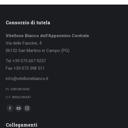
Consorzio di tutela
Vitellone Bianco dell'Appennino Centrale
Via delle Fascine, 4
06132 San Martino in Campo (PG)
Tel +39 075 607 9257
Fax +39 075 398 511
info@vitellonebianco.it
P.I. 02815810540
C.F. 80052740547
Ci puoi trovare su:
Facebook
YouTube
Instagram
page
page
page
Collegamenti
opens
opens
opens