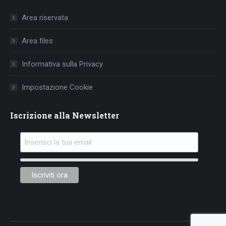
in
in
in
Area riservata
new
new
new
window
window
window
Area files
Informativa sulla Privacy
Impostazione Cookie
Iscrizione alla Newsletter