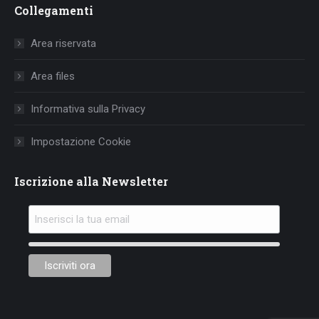
Collegamenti
opens
opens
opens
in
in
in
Area riservata
new
new
new
window
window
window
Area files
Informativa sulla Privacy
Impostazione Cookie
Iscrizione alla Newsletter