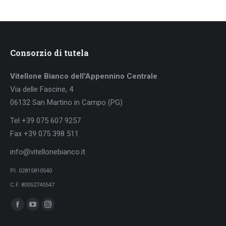
Consorzio di tutela
Vitellone Bianco dell'Appennino Centrale
Via delle Fascine, 4
06132 San Martino in Campo (PG)
Tel +39 075 607 9257
Fax +39 075 398 511
info@vitellonebianco.it
P.I. 02815810540
C.F. 80052740547
Ci puoi trovare su:
Facebook
YouTube
Instagram
page
page
page