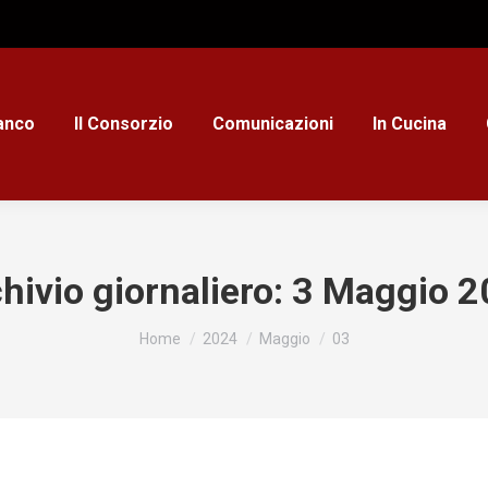
ianco
Il Consorzio
Comunicazioni
In Cucina
hivio giornaliero:
3 Maggio 2
Tu sei qui:
Home
2024
Maggio
03