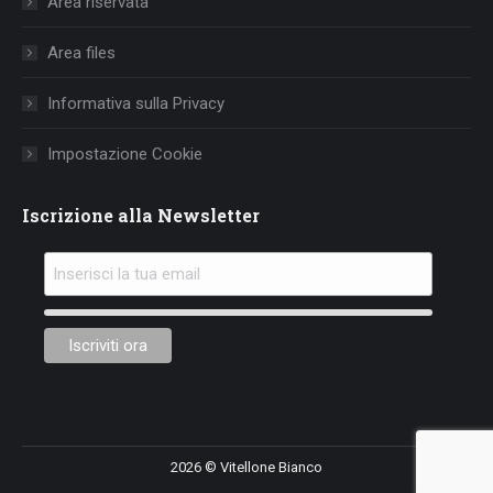
Area riservata
new
new
new
window
window
window
Area files
Informativa sulla Privacy
Impostazione Cookie
Iscrizione alla Newsletter
2026 © Vitellone Bianco