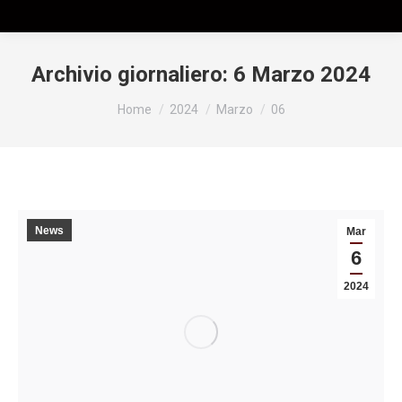
Archivio giornaliero:
6 Marzo 2024
Tu sei qui:
Home
2024
Marzo
06
News
Mar
6
2024