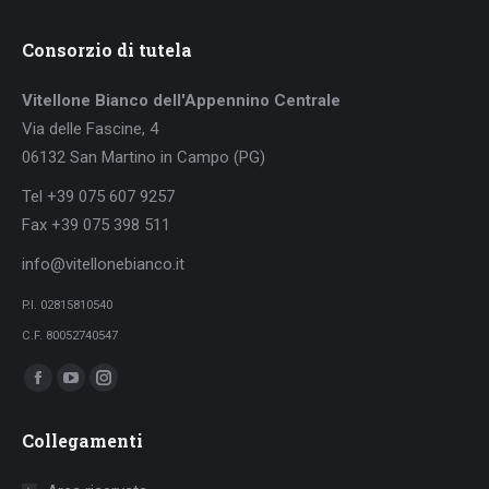
Consorzio di tutela
Vitellone Bianco dell'Appennino Centrale
Via delle Fascine, 4
06132 San Martino in Campo (PG)
Tel +39 075 607 9257
Fax +39 075 398 511
info@vitellonebianco.it
P.I. 02815810540
C.F. 80052740547
Ci puoi trovare su:
Facebook
YouTube
Instagram
page
page
page
Collegamenti
opens
opens
opens
in
in
in