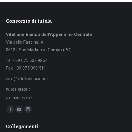
Consorzio di tutela
Vitellone Bianco dell'Appennino Centrale
Via delle Fascine, 4
06132 San Martino in Campo (PG)
Tel +39 075 607 9257
Fax +39 075 398 511
info@vitellonebianco.it
P.I. 02815810540
C.F. 80052740547
Ci puoi trovare su:
Facebook
YouTube
Instagram
page
page
page
Collegamenti
opens
opens
opens