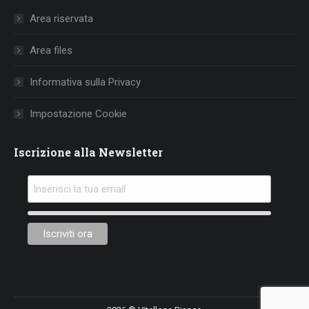
in
in
in
Area riservata
new
new
new
window
window
window
Area files
Informativa sulla Privacy
Impostazione Cookie
Iscrizione alla Newsletter