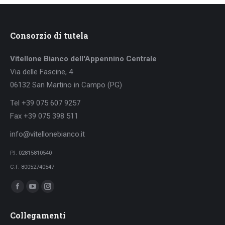
Consorzio di tutela
Vitellone Bianco dell'Appennino Centrale
Via delle Fascine, 4
06132 San Martino in Campo (PG)
Tel +39 075 607 9257
Fax +39 075 398 511
info@vitellonebianco.it
P.I. 02815810540
C.F. 80052740547
Ci puoi trovare su:
Facebook
YouTube
Instagram
page
page
page
Collegamenti
opens
opens
opens