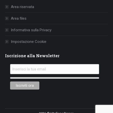
in
in
in
Area riservata
new
new
new
window
window
window
Area files
Informativa sulla Privacy
Impostazione Cookie
Iscrizione alla Newsletter