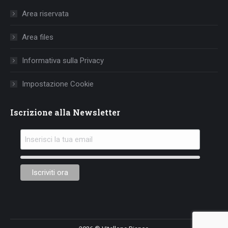
in
in
in
Area riservata
new
new
new
window
window
window
Area files
Informativa sulla Privacy
Impostazione Cookie
Iscrizione alla Newsletter