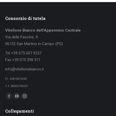
Consorzio di tutela
Vitellone Bianco dell'Appennino Centrale
Via delle Fascine, 4
06132 San Martino in Campo (PG)
Tel +39 075 607 9257
Fax +39 075 398 511
info@vitellonebianco.it
P.I. 02815810540
C.F. 80052740547
Ci puoi trovare su:
Facebook
YouTube
Instagram
page
page
page
Collegamenti
opens
opens
opens