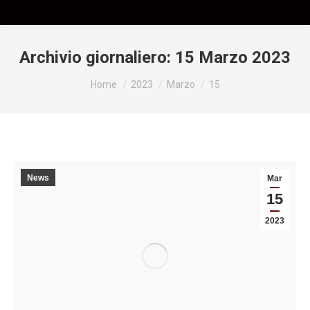
Archivio giornaliero:
15 Marzo 2023
Tu sei qui:
Home
2023
Marzo
15
News
Mar
15
2023