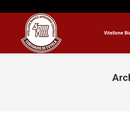
Vitellone B
Arch