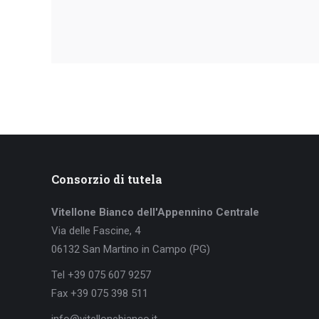
Consorzio di tutela
Vitellone Bianco dell'Appennino Centrale
Via delle Fascine, 4
06132 San Martino in Campo (PG)
Tel +39 075 607 9257
Fax +39 075 398 511