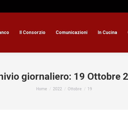
ianco
Il Consorzio
Comunicazioni
In Cucina
ivio giornaliero:
19 Ottobre 
Tu sei qui:
Home
2022
Ottobre
19