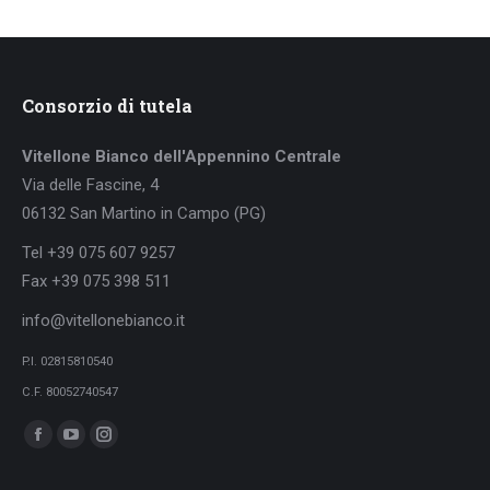
Consorzio di tutela
Vitellone Bianco dell'Appennino Centrale
Via delle Fascine, 4
06132 San Martino in Campo (PG)
Tel +39 075 607 9257
Fax +39 075 398 511
info@vitellonebianco.it
P.I. 02815810540
C.F. 80052740547
Ci puoi trovare su:
Facebook
YouTube
Instagram
page
page
page