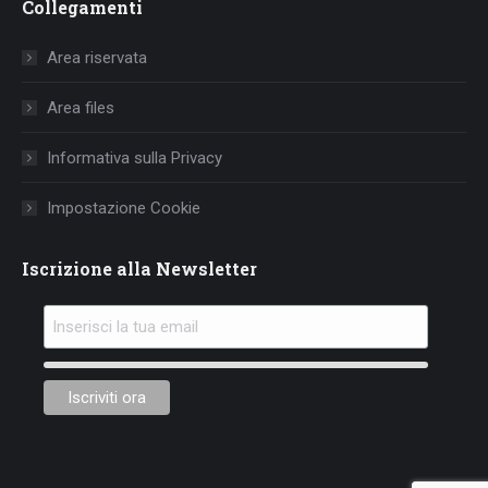
Collegamenti
opens
opens
opens
in
in
in
Area riservata
new
new
new
window
window
window
Area files
Informativa sulla Privacy
Impostazione Cookie
Iscrizione alla Newsletter