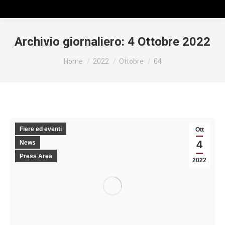
Archivio giornaliero:
4 Ottobre 2022
Tu sei qui:
Home
2022
Ottobre
04
Fiere ed eventi
Ott
4
News
Press Area
2022