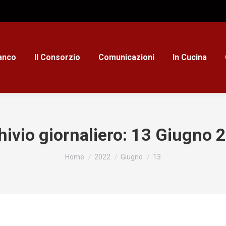
ianco
Il Consorzio
Comunicazioni
In Cucina
hivio giornaliero:
13 Giugno 
Tu sei qui:
Home
2022
Giugno
13