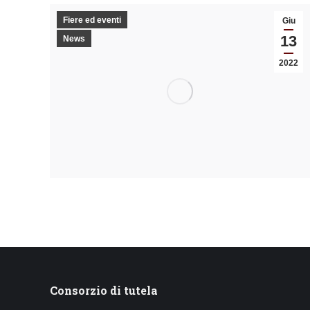
Fiere ed eventi
Giu
13
News
2022
Consorzio di tutela