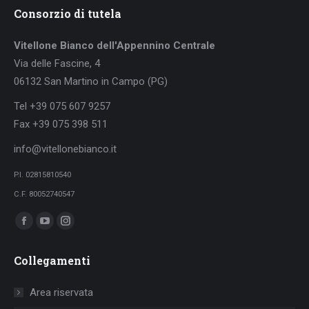
Consorzio di tutela
Vitellone Bianco dell'Appennino Centrale
Via delle Fascine, 4
06132 San Martino in Campo (PG)
Tel +39 075 607 9257
Fax +39 075 398 511
info@vitellonebianco.it
P.I. 02815810540
C.F. 80052740547
Ci puoi trovare su:
Facebook
YouTube
Instagram
page
page
page
Collegamenti
opens
opens
opens
in
in
in
Area riservata
new
new
new