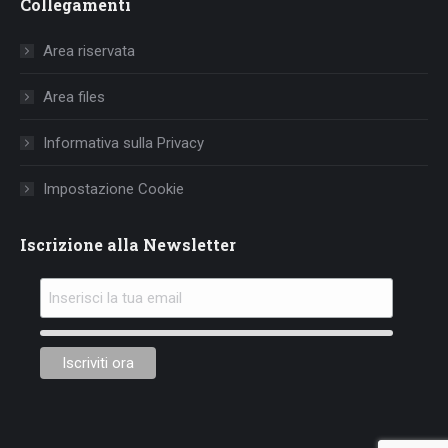
Collegamenti
opens
opens
opens
in
in
in
Area riservata
new
new
new
window
window
window
Area files
Informativa sulla Privacy
Impostazione Cookie
Iscrizione alla Newsletter