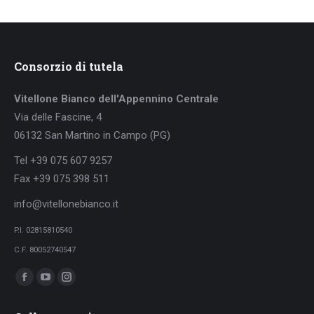
Consorzio di tutela
Vitellone Bianco dell'Appennino Centrale
Via delle Fascine, 4
06132 San Martino in Campo (PG)
Tel +39 075 607 9257
Fax +39 075 398 511
info@vitellonebianco.it
P.I. 02815810540
C.F. 80052740547
Ci puoi trovare su:
Facebook
YouTube
Instagram
page
page
page