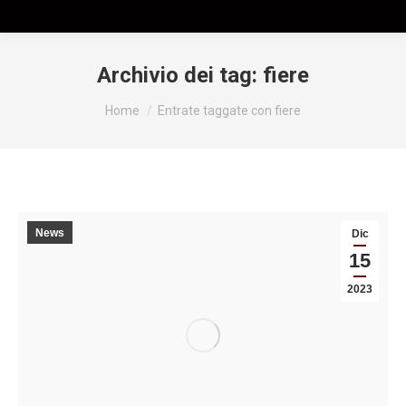
Archivio dei tag:
fiere
Tu sei qui:
Home
Entrate taggate con fiere
News
Dic
15
2023