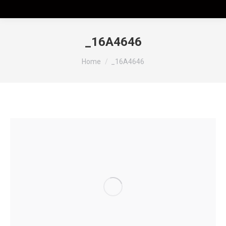
_16A4646
Tu sei qui:
Home
_16A4646