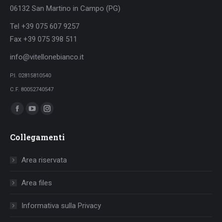
06132 San Martino in Campo (PG)
Tel +39 075 607 9257
Fax +39 075 398 511
info@vitellonebianco.it
P.I. 02815810540
C.F. 80052740547
Ci puoi trovare su:
Facebook
YouTube
Instagram
page
page
page
Collegamenti
opens
opens
opens
in
in
in
Area riservata
new
new
new
window
window
window
Area files
Informativa sulla Privacy