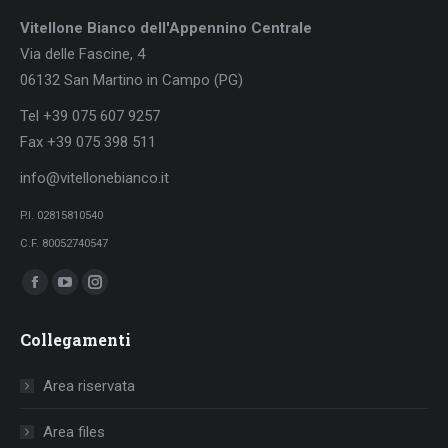
Vitellone Bianco dell'Appennino Centrale
Via delle Fascine, 4
06132 San Martino in Campo (PG)
Tel +39 075 607 9257
Fax +39 075 398 511
info@vitellonebianco.it
P.I. 02815810540
C.F. 80052740547
Ci puoi trovare su:
Facebook
YouTube
Instagram
page
page
page
Collegamenti
opens
opens
opens
in
in
in
Area riservata
new
new
new
window
window
window
Area files